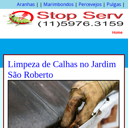
Aranhas
| |
Marimbondos
|
Percevejos
|
Pulgas
|
Home
Limpeza de Calhas no Jardim
São Roberto