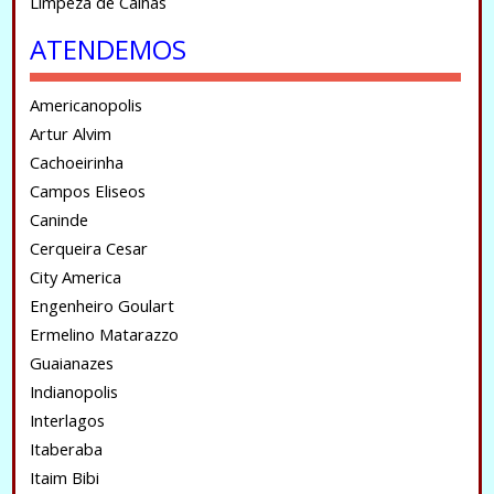
Limpeza de Calhas
ATENDEMOS
Americanopolis
Artur Alvim
Cachoeirinha
Campos Eliseos
Caninde
Cerqueira Cesar
City America
Engenheiro Goulart
Ermelino Matarazzo
Guaianazes
Indianopolis
Interlagos
Itaberaba
Itaim Bibi