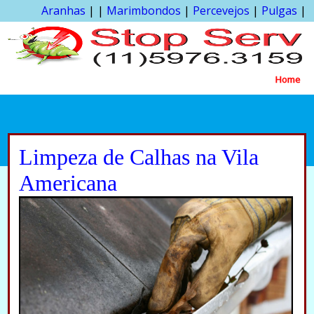
Aranhas
| |
Marimbondos
|
Percevejos
|
Pulgas
|
Home
Limpeza de Calhas na Vila
Americana