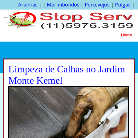
Aranhas
| |
Marimbondos
|
Percevejos
|
Pulgas
|
Home
Limpeza de Calhas no Jardim
Monte Kemel