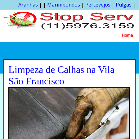
Aranhas
| |
Marimbondos
|
Percevejos
|
Pulgas
|
Home
Limpeza de Calhas na Vila
São Francisco