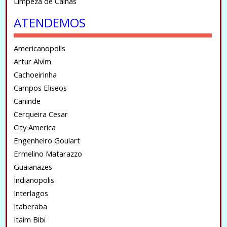
Limpeza de Calhas
ATENDEMOS
Americanopolis
Artur Alvim
Cachoeirinha
Campos Eliseos
Caninde
Cerqueira Cesar
City America
Engenheiro Goulart
Ermelino Matarazzo
Guaianazes
Indianopolis
Interlagos
Itaberaba
Itaim Bibi