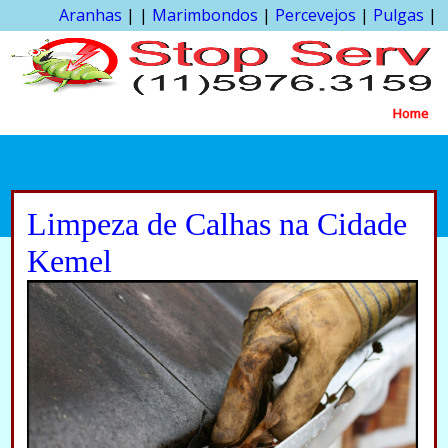
Aranhas
| |
Marimbondos
|
Percevejos
|
Pulgas
|
Home
Limpeza de Calhas na Cidade
Kemel