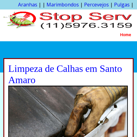
Aranhas
| |
Marimbondos
|
Percevejos
|
Pulgas
|
Home
Limpeza de Calhas em Santo
Amaro