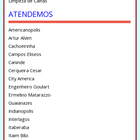
Limpeza de Calhas
ATENDEMOS
Americanopolis
Artur Alvim
Cachoeirinha
Campos Eliseos
Caninde
Cerqueira Cesar
City America
Engenheiro Goulart
Ermelino Matarazzo
Guaianazes
Indianopolis
Interlagos
Itaberaba
Itaim Bibi