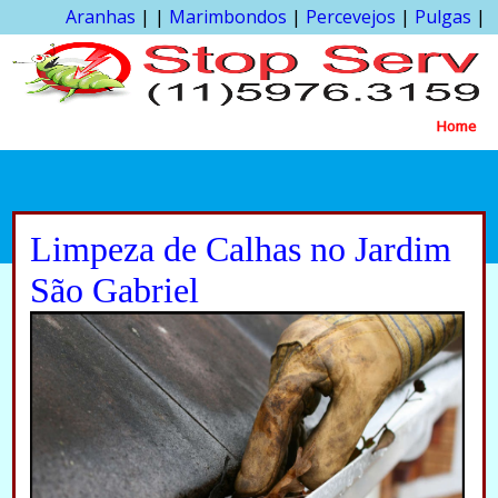
Aranhas
| |
Marimbondos
|
Percevejos
|
Pulgas
|
Home
Limpeza de Calhas no Jardim
São Gabriel