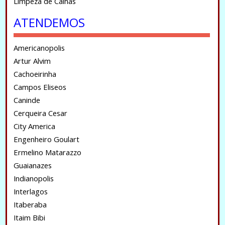
Limpeza de Calhas
ATENDEMOS
Americanopolis
Artur Alvim
Cachoeirinha
Campos Eliseos
Caninde
Cerqueira Cesar
City America
Engenheiro Goulart
Ermelino Matarazzo
Guaianazes
Indianopolis
Interlagos
Itaberaba
Itaim Bibi