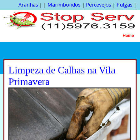
Aranhas
| |
Marimbondos
|
Percevejos
|
Pulgas
|
Home
Limpeza de Calhas na Vila
Primavera