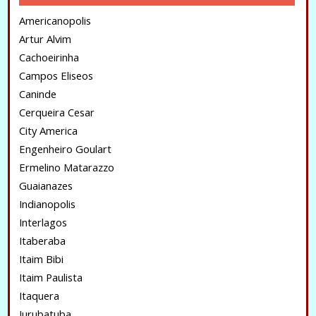
Americanopolis
Artur Alvim
Cachoeirinha
Campos Eliseos
Caninde
Cerqueira Cesar
City America
Engenheiro Goulart
Ermelino Matarazzo
Guaianazes
Indianopolis
Interlagos
Itaberaba
Itaim Bibi
Itaim Paulista
Itaquera
Jurubatuba