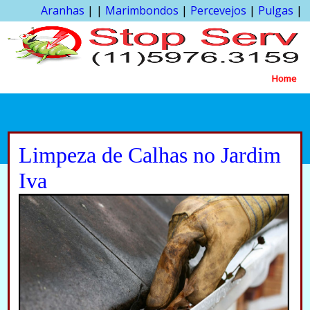
Aranhas
| |
Marimbondos
|
Percevejos
|
Pulgas
|
Home
Limpeza de Calhas no Jardim
Iva