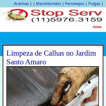
Aranhas
| |
Marimbondos
|
Percevejos
|
Pulgas
|
Home
Limpeza de Calhas no Jardim
Santo Amaro