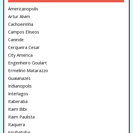
Americanopolis
Artur Alvim
Cachoeirinha
Campos Eliseos
Caninde
Cerqueira Cesar
City America
Engenheiro Goulart
Ermelino Matarazzo
Guaianazes
Indianopolis
Interlagos
Itaberaba
Itaim Bibi
Itaim Paulista
Itaquera
Jurubatuba