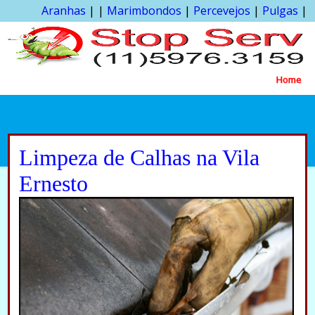
Aranhas
| |
Marimbondos
|
Percevejos
|
Pulgas
|
Home
Limpeza de Calhas na Vila
Ernesto