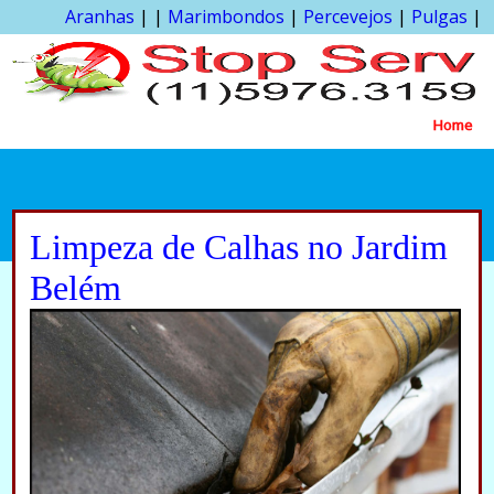
Aranhas
| |
Marimbondos
|
Percevejos
|
Pulgas
|
Home
Limpeza de Calhas no Jardim
Belém