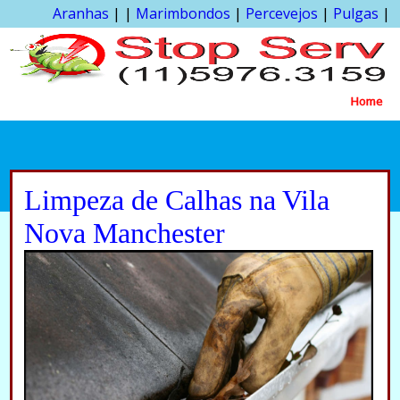
Aranhas
| |
Marimbondos
|
Percevejos
|
Pulgas
|
Home
Limpeza de Calhas na Vila
Nova Manchester