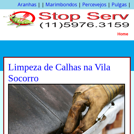
Aranhas
| |
Marimbondos
|
Percevejos
|
Pulgas
|
Home
Limpeza de Calhas na Vila
Socorro