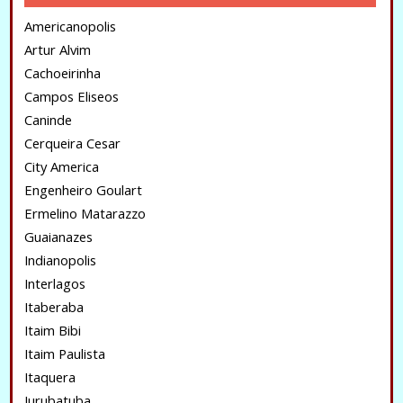
Americanopolis
Artur Alvim
Cachoeirinha
Campos Eliseos
Caninde
Cerqueira Cesar
City America
Engenheiro Goulart
Ermelino Matarazzo
Guaianazes
Indianopolis
Interlagos
Itaberaba
Itaim Bibi
Itaim Paulista
Itaquera
Jurubatuba