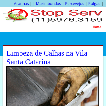
Aranhas
| |
Marimbondos
|
Percevejos
|
Pulgas
|
Home
Limpeza de Calhas na Vila
Santa Catarina