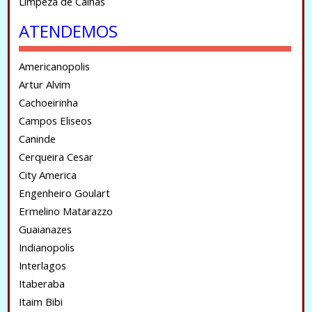
Limpeza de Calhas
ATENDEMOS
Americanopolis
Artur Alvim
Cachoeirinha
Campos Eliseos
Caninde
Cerqueira Cesar
City America
Engenheiro Goulart
Ermelino Matarazzo
Guaianazes
Indianopolis
Interlagos
Itaberaba
Itaim Bibi