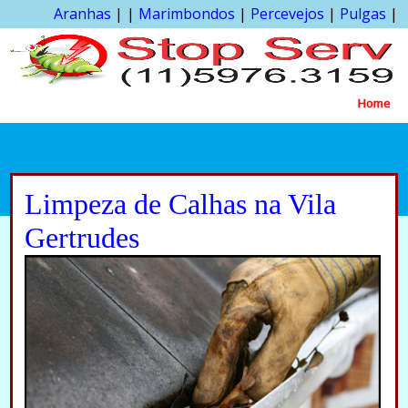
Aranhas
| |
Marimbondos
|
Percevejos
|
Pulgas
|
Home
Limpeza de Calhas na Vila
Gertrudes