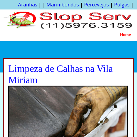
Aranhas
| |
Marimbondos
|
Percevejos
|
Pulgas
|
Home
Limpeza de Calhas na Vila
Miriam