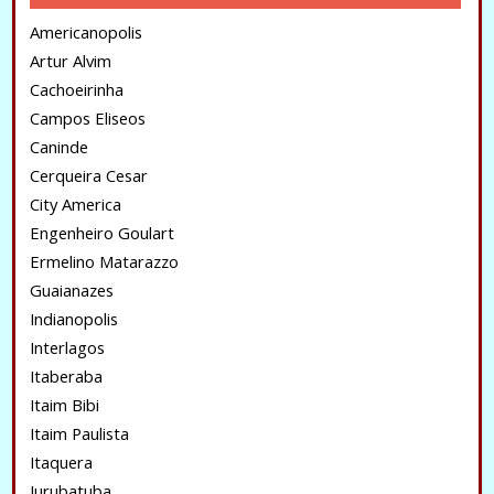
Americanopolis
Artur Alvim
Cachoeirinha
Campos Eliseos
Caninde
Cerqueira Cesar
City America
Engenheiro Goulart
Ermelino Matarazzo
Guaianazes
Indianopolis
Interlagos
Itaberaba
Itaim Bibi
Itaim Paulista
Itaquera
Jurubatuba