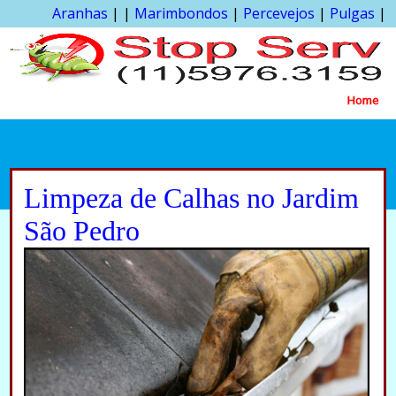
Aranhas
| |
Marimbondos
|
Percevejos
|
Pulgas
|
Home
Limpeza de Calhas no Jardim
São Pedro